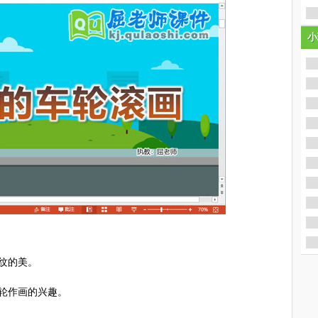
小
小
纹的美。
轮作画的兴趣。