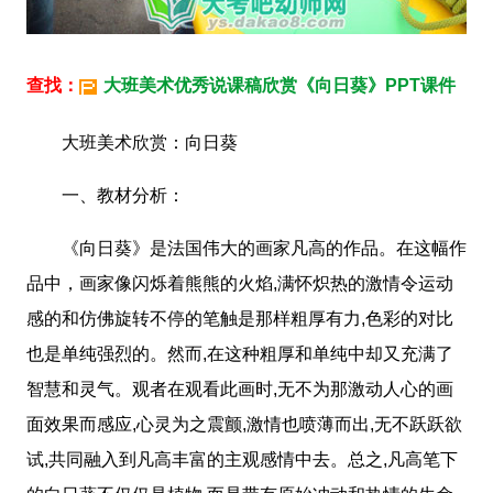
查找：
大班美术优秀说课稿欣赏《向日葵》PPT课件
大班美术欣赏：向日葵
一、教材分析：
《向日葵》是法国伟大的画家凡高的作品。在这幅作
品中，画家像闪烁着熊熊的火焰,满怀炽热的激情令运动
感的和仿佛旋转不停的笔触是那样粗厚有力,色彩的对比
也是单纯强烈的。然而,在这种粗厚和单纯中却又充满了
智慧和灵气。观者在观看此画时,无不为那激动人心的画
面效果而感应,心灵为之震颤,激情也喷薄而出,无不跃跃欲
试,共同融入到凡高丰富的主观感情中去。总之,凡高笔下