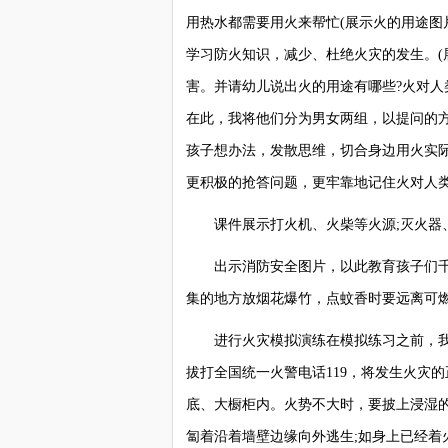
用热水都需要用火来帮忙(展示火的用途图
学习防火知识，减少、杜绝火灾的发生。(
害。并请幼儿说出火的用途有哪些?火对人
在此，我将他们分为男女两组，以提问的方
孩子想办法，发散思维，切合身边用火实
更积极的抢答问题，更牢靠地记住火对人
课件展示打火机、火柴等火源;灭火器、
出示消防安全图片，以此教育孩子们千
集的地方放烟花爆竹，点蚊香时要远离可
进行火灾模拟演练在模拟练习之前，我会
拔打全国统一火警电话119，将发生火灾
底、大橱柜内。火势不大时，要披上浸湿
匐着沿着墙壁边缘向外逃生;如身上已经着