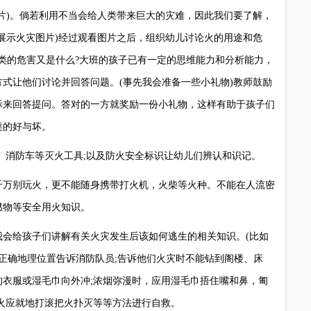
片)。倘若利用不当会给人类带来巨大的灾难，因此我们要了解，
展示火灾图片)经过观看图片之后，组织幼儿讨论火的用途和危
类的危害又是什么?大班的孩子已有一定的思维能力和分析能力，
式让他们讨论并回答问题。(事先我会准备一些小礼物)教师鼓励
际来回答提问。答对的一方就奖励一份小礼物，这样有助于孩子们
类的好与坏。
消防车等灭火工具;以及防火安全标识让幼儿们辨认和识记。
万别玩火，更不能随身携带打火机，火柴等火种。不能在人流密
燃物等安全用火知识。
给孩子们讲解有关火灾发生后该如何逃生的相关知识。(比如
的正确地理位置告诉消防队员;告诉他们火灾时不能钻到阁楼、床
的衣服或湿毛巾向外冲;浓烟弥漫时，应用湿毛巾捂住嘴和鼻，匍
火应就地打滚把火扑灭等等方法进行自救。