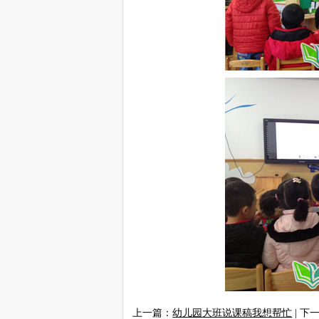
上一篇：
幼儿园大班说课稿我想帮忙
| 下