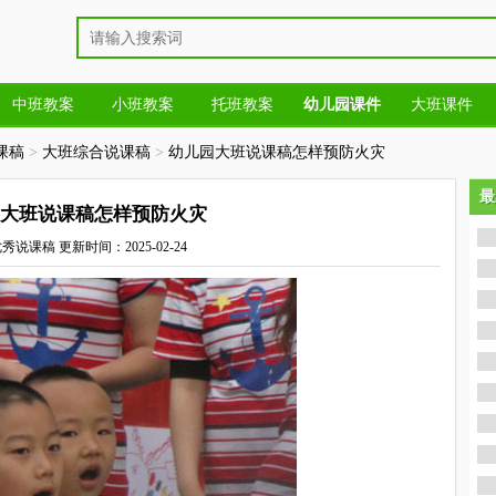
中班教案
小班教案
托班教案
幼儿园课件
大班课件
课稿
>
大班综合说课稿
>
幼儿园大班说课稿怎样预防火灾
最
最
大班说课稿怎样预防火灾
优秀说课稿
更新时间：2025-02-24