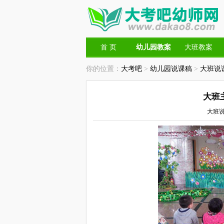
首 页
幼儿园教案
大班教案
你的位置：
大考吧
>
幼儿园说课稿
>
大班说
大班
大班