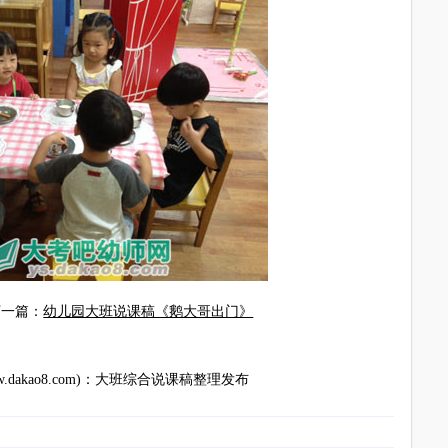
下一篇：
幼儿园大班说课稿《鹅大哥出门》
akao8.com)
：
大班综合说课稿
整理发布