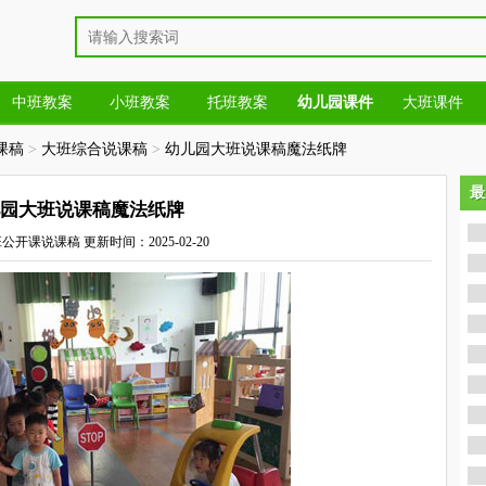
中班教案
小班教案
托班教案
幼儿园课件
大班课件
课稿
>
大班综合说课稿
>
幼儿园大班说课稿魔法纸牌
最
最
园大班说课稿魔法纸牌
班公开课说课稿
更新时间：2025-02-20