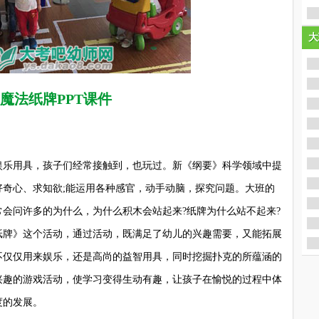
大
大
魔法纸牌PPT课件
乐用具，孩子们经常接触到，也玩过。新《纲要》科学领域中提
好奇心、求知欲;能运用各种感官，动手动脑，探究问题。大班的
会问许多的为什么，为什么积木会站起来?纸牌为什么站不起来?
纸牌》这个活动，通过活动，既满足了幼儿的兴趣需要，又能拓展
不仅仅用来娱乐，还是高尚的益智用具，同时挖掘扑克的所蕴涵的
兴趣的游戏活动，使学习变得生动有趣，让孩子在愉悦的过程中体
度的发展。