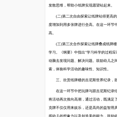
发散思维，帮助小纸牌实现愿望站起来。
(二)第二次自由探索让纸牌站得更高的
度增加到用多张牌进行垒高。在这一环节
高。
(三)第三次合作探索让纸牌叠成纸牌楼
学习。《纲要》中指出“学习科学的过程
动脑去发现问题、解决问题。鼓励幼儿之
索，体验科学活动的趣味性、知识性。
三、欣赏纸牌楼的吉尼斯世界纪录，鼓
在这一环节中把玩牌与跟吉尼斯纪录结
将活动再次推向高潮，通过活动，既满足
克牌不仅仅用来娱乐，还是高尚的益智用
挥幼儿的想象力以及创造美的能力，鼓励