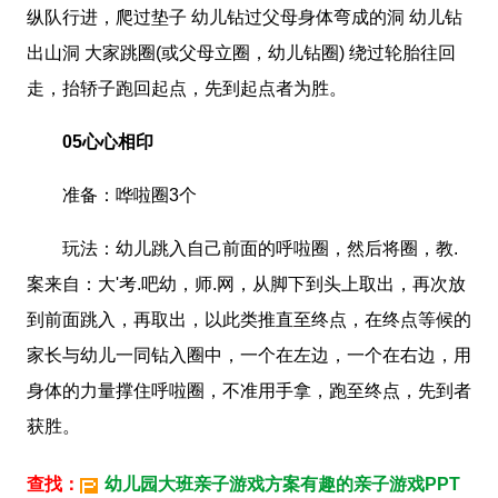
纵队行进，爬过垫子 幼儿钻过父母身体弯成的洞 幼儿钻
出山洞 大家跳圈(或父母立圈，幼儿钻圈) 绕过轮胎往回
走，抬轿子跑回起点，先到起点者为胜。
05心心相印
准备：哗啦圈3个
玩法：幼儿跳入自己前面的呼啦圈，然后将圈，教.
案来自：大'考.吧幼，师.网，从脚下到头上取出，再次放
到前面跳入，再取出，以此类推直至终点，在终点等候的
家长与幼儿一同钻入圈中，一个在左边，一个在右边，用
身体的力量撑住呼啦圈，不准用手拿，跑至终点，先到者
获胜。
查找：
幼儿园大班亲子游戏方案有趣的亲子游戏PPT