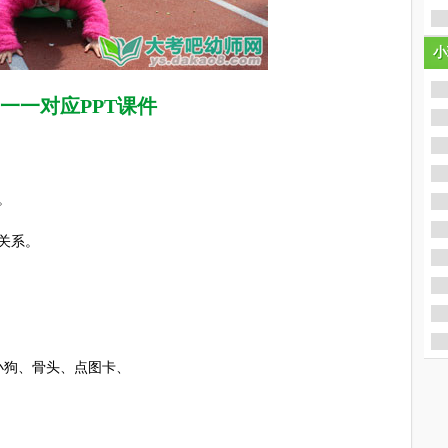
小
小
一一对应PPT课件
。
关系。
狗、骨头、点图卡、