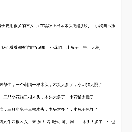
要用很多的木头，(在黑板上出示木头随意排列)，小狗自己搬
们看看都有谁吧?(刺猬、小花猫、小兔子、牛、大象)
帮忙，一个刺猬一根木头，木头太多了，小刺猬太慢了
二只小花猫二根木头，木头太多了，小花猫太慢了
，三只小兔子三根木头，木头太多了，小兔子累坏了
牛四根木头。来.源大.考.吧幼.师。网，，木头太多了，牛也