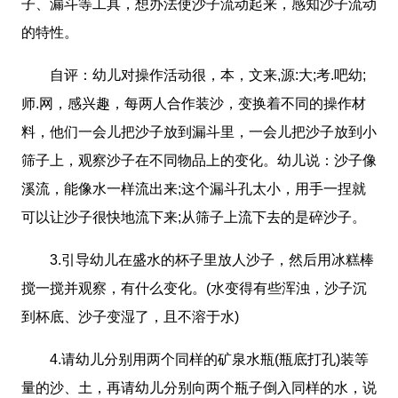
子、漏斗等工具，想办法使沙子流动起来，感知沙子流动
的特性。
自评：幼儿对操作活动很，本，文来,源:大;考.吧幼;
师.网，感兴趣，每两人合作装沙，变换着不同的操作材
料，他们一会儿把沙子放到漏斗里，一会儿把沙子放到小
筛子上，观察沙子在不同物品上的变化。幼儿说：沙子像
溪流，能像水一样流出来;这个漏斗孔太小，用手一捏就
可以让沙子很快地流下来;从筛子上流下去的是碎沙子。
3.引导幼儿在盛水的杯子里放人沙子，然后用冰糕棒
搅一搅并观察，有什么变化。(水变得有些浑浊，沙子沉
到杯底、沙子变湿了，且不溶于水)
4.请幼儿分别用两个同样的矿泉水瓶(瓶底打孔)装等
量的沙、土，再请幼儿分别向两个瓶子倒入同样的水，说