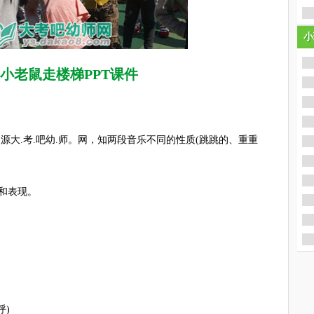
小
小
小老鼠走楼梯PPT课件
大.考.吧幼.师。网，知两段音乐不同的性质(跳跳的、重重
和表现。
)