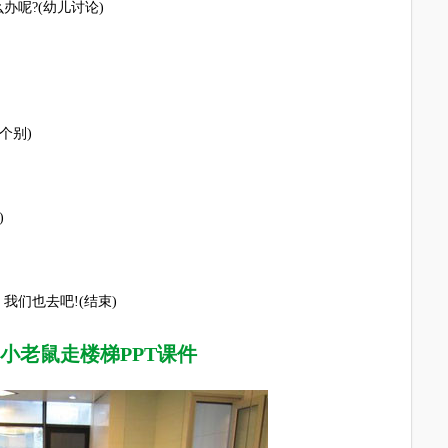
呢?(幼儿讨论)
个别)
)
们也去吧!(结束)
小老鼠走楼梯PPT课件