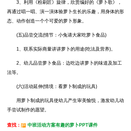
3、利用《粉刷匠》旋律，欣赏编好的《萝卜歌》，
再通过唱一唱、演一演体验萝卜生长的乐趣，用身体的形
态、动作创造一个个可爱的萝卜形象。
(五)品尝交流(情节：小兔请大家吃萝卜食品)
1、联系实际商量讲讲萝卜的用途(吃法及营养)。
2、幼儿品尝萝卜食品：边吃边讲萝卜的味道及加工
法等。
(六)活动延伸(情境：看萝卜制成的玩具)
用萝卜制成的玩具使幼儿产生审美愉悦，激发幼儿动
手尝试制作的愿望。
查找：
中班活动方案有趣的萝卜PPT课件