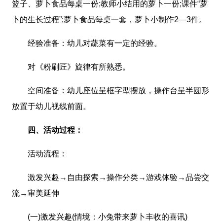
篮子、萝卜食品每桌一份;教师小结用的萝卜一份;课件“萝
卜的生长过程”;萝卜食品每桌一套，萝卜小制作2—3件。
经验准备：幼儿对蔬菜有一定的经验。
对《粉刷匠》旋律有所熟悉。
空间准备：幼儿座位呈框字型摆放，操作台呈半圆形
放置于幼儿视线前面。
四、活动过程：
活动流程：
激发兴趣→自由探索→操作分类→游戏体验→品尝交
流→审美延伸
(一)激发兴趣(情境：小兔带来萝卜丰收的喜讯)