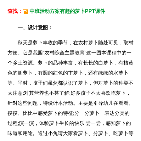
查找：
中班活动方案有趣的萝卜PPT课件
一、设计意图：
秋天是萝卜丰收的季节，在农村萝卜随处可见，取材
方便。它是我园“农村综合主题教育”这一园本课程中的一
个乡土资源。萝卜的品种丰富，有长长的白萝卜，有桔黄
色的胡萝卜，有圆的红色的卞萝卜，还有绿绿的水萝卜
等。平时，孩子们虽然都认识了萝卜，但对萝卜的种类不
太注意;对其营养也不甚了解;好多孩子不太喜欢吃萝卜，
针对这些问题，特设计本活动。主要是引导幼儿在看看、
摸摸、比比中感受萝卜的特征;分一分萝卜，表达分类的
过程;演一演，体验萝卜生长的快乐;尝一尝，感知萝卜的
味道和用途。通过小兔请大家看萝卜、分萝卜、吃萝卜等