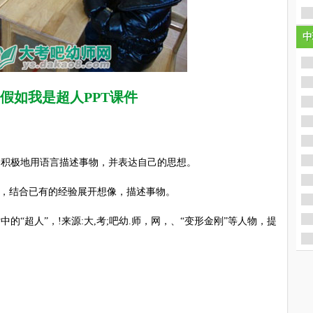
中
中
假如我是超人PPT课件
积极地用语言描述事物，并表达自己的思想。
式，结合已有的经验展开想像，描述事物。
“超人”，!来源:大,考;吧幼.师，网，、“变形金刚”等人物，提