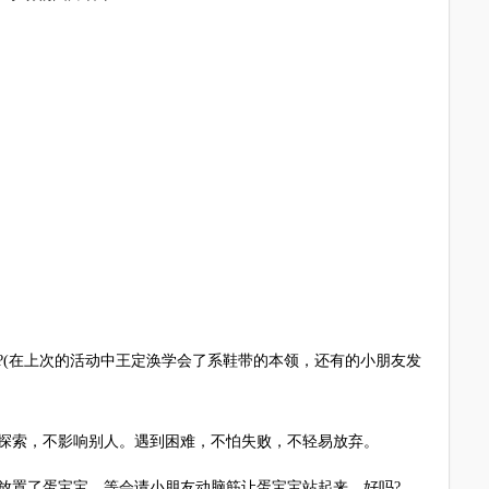
(在上次的活动中王定涣学会了系鞋带的本领，还有的小朋友发
索，不影响别人。遇到困难，不怕失败，不轻易放弃。
置了蛋宝宝，等会请小朋友动脑筋让蛋宝宝站起来，好吗?