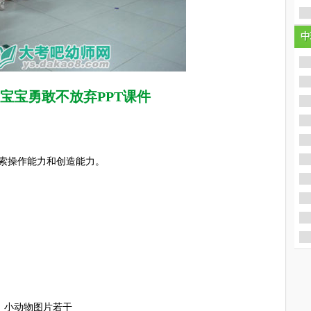
中
中
宝宝勇敢不放弃PPT课件
索操作能力和创造能力。
区：小动物图片若干